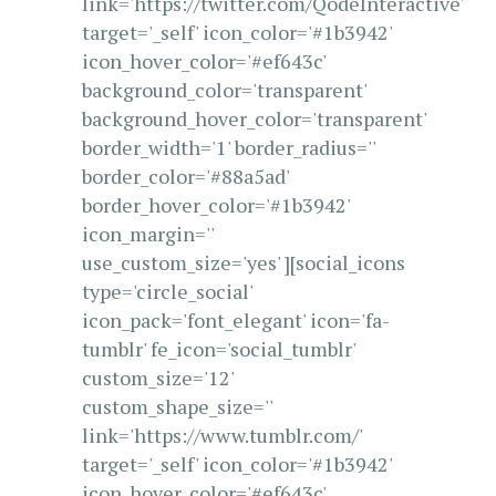
link='https://twitter.com/QodeInteractive'
target='_self' icon_color='#1b3942'
icon_hover_color='#ef643c'
background_color='transparent'
background_hover_color='transparent'
border_width='1' border_radius=''
border_color='#88a5ad'
border_hover_color='#1b3942'
icon_margin=''
use_custom_size='yes' ][social_icons
type='circle_social'
icon_pack='font_elegant' icon='fa-
tumblr' fe_icon='social_tumblr'
custom_size='12'
custom_shape_size=''
link='https://www.tumblr.com/'
target='_self' icon_color='#1b3942'
icon_hover_color='#ef643c'