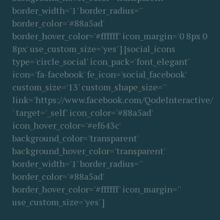
border_width='1' border_radius=''
border_color='#88a5ad'
border_hover_color='#ffffff' icon_margin='0 8px 0
8px' use_custom_size='yes' ] [social_icons
type='circle_social' icon_pack='font_elegant'
icon='fa-facebook' fe_icon='social_facebook'
custom_size='13' custom_shape_size=''
link='https://www.facebook.com/QodeInteractive/
' target='_self' icon_color='#88a5ad'
icon_hover_color='#ef643c'
background_color='transparent'
background_hover_color='transparent'
border_width='1' border_radius=''
border_color='#88a5ad'
border_hover_color='#ffffff' icon_margin=''
use_custom_size='yes' ]