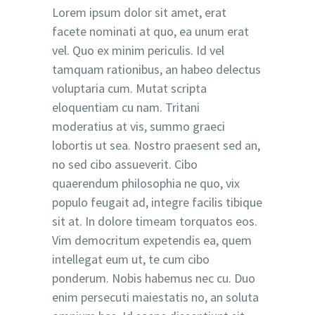
Lorem ipsum dolor sit amet, erat
facete nominati at quo, ea unum erat
vel. Quo ex minim periculis. Id vel
tamquam rationibus, an habeo delectus
voluptaria cum. Mutat scripta
eloquentiam cu nam. Tritani
moderatius at vis, summo graeci
lobortis ut sea. Nostro praesent sed an,
no sed cibo assueverit. Cibo
quaerendum philosophia ne quo, vix
populo feugait ad, integre facilis tibique
sit at. In dolore timeam torquatos eos.
Vim democritum expetendis ea, quem
intellegat eum ut, te cum cibo
ponderum. Nobis habemus nec cu. Duo
enim persecuti maiestatis no, an soluta