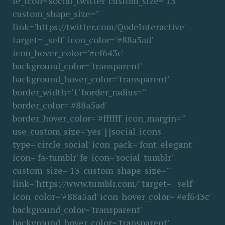
fe_icon='social_twitter' custom_size='13'
custom_shape_size=''
link='https://twitter.com/QodeInteractive'
target='_self' icon_color='#88a5ad'
icon_hover_color='#ef643c'
background_color='transparent'
background_hover_color='transparent'
border_width='1' border_radius=''
border_color='#88a5ad'
border_hover_color='#ffffff' icon_margin=''
use_custom_size='yes' ] [social_icons
type='circle_social' icon_pack='font_elegant'
icon='fa-tumblr' fe_icon='social_tumblr'
custom_size='13' custom_shape_size=''
link='https://www.tumblr.com/' target='_self'
icon_color='#88a5ad' icon_hover_color='#ef643c'
background_color='transparent'
background_hover_color='transparent'