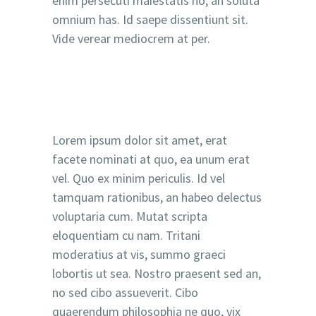
enim persecuti maiestatis no, an soluta
omnium has. Id saepe dissentiunt sit.
Vide verear mediocrem at per.
Lorem ipsum dolor sit amet, erat
facete nominati at quo, ea unum erat
vel. Quo ex minim periculis. Id vel
tamquam rationibus, an habeo delectus
voluptaria cum. Mutat scripta
eloquentiam cu nam. Tritani
moderatius at vis, summo graeci
lobortis ut sea. Nostro praesent sed an,
no sed cibo assueverit. Cibo
quaerendum philosophia ne quo, vix