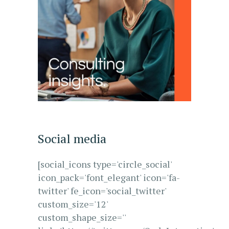
Social media
[social_icons type='circle_social'
icon_pack='font_elegant' icon='fa-
twitter' fe_icon='social_twitter'
custom_size='12'
custom_shape_size=''