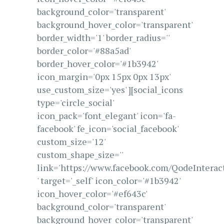
background_color='transparent'
background_hover_color='transparent'
border_width='1' border_radius=''
border_color='#88a5ad'
border_hover_color='#1b3942'
icon_margin='0px 15px 0px 13px'
use_custom_size='yes' ][social_icons
type='circle_social'
icon_pack='font_elegant' icon='fa-
facebook' fe_icon='social_facebook'
custom_size='12'
custom_shape_size=''
link='https://www.facebook.com/QodeInterac
' target='_self' icon_color='#1b3942'
icon_hover_color='#ef643c'
background_color='transparent'
background_hover_color='transparent'