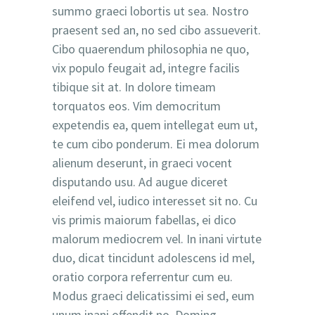
summo graeci lobortis ut sea. Nostro
praesent sed an, no sed cibo assueverit.
Cibo quaerendum philosophia ne quo,
vix populo feugait ad, integre facilis
tibique sit at. In dolore timeam
torquatos eos. Vim democritum
expetendis ea, quem intellegat eum ut,
te cum cibo ponderum. Ei mea dolorum
alienum deserunt, in graeci vocent
disputando usu. Ad augue diceret
eleifend vel, iudico interesset sit no. Cu
vis primis maiorum fabellas, ei dico
malorum mediocrem vel. In inani virtute
duo, dicat tincidunt adolescens id mel,
oratio corpora referrentur cum eu.
Modus graeci delicatissimi ei sed, eum
unum inani offendit no. Doming