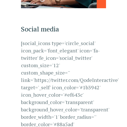
Social media
[social_icons type='circle_social'
icon_pack='font_elegant' icon='fa-
twitter' fe_icon='social_twitter'
custom_size='12'
custom_shape_size=''
link='https://twitter.com/QodeInteractive'
target='_self' icon_color='#1b3942'
icon_hover_color='#ef643c'
background_color='transparent'
background_hover_color='transparent'
border_width='1' border_radius=''
border_color='#88a5ad'