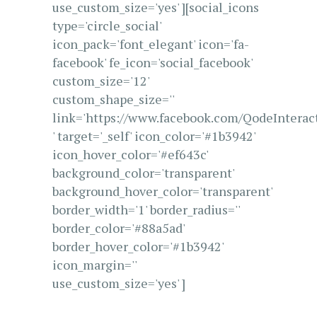
use_custom_size='yes' ][social_icons
type='circle_social'
icon_pack='font_elegant' icon='fa-
facebook' fe_icon='social_facebook'
custom_size='12'
custom_shape_size=''
link='https://www.facebook.com/QodeInterac
' target='_self' icon_color='#1b3942'
icon_hover_color='#ef643c'
background_color='transparent'
background_hover_color='transparent'
border_width='1' border_radius=''
border_color='#88a5ad'
border_hover_color='#1b3942'
icon_margin=''
use_custom_size='yes' ]