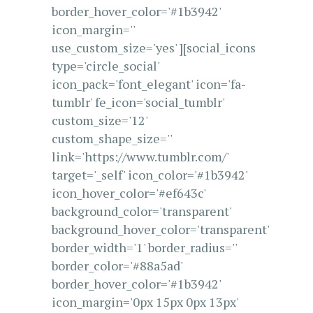
border_hover_color='#1b3942'
icon_margin=''
use_custom_size='yes' ][social_icons
type='circle_social'
icon_pack='font_elegant' icon='fa-
tumblr' fe_icon='social_tumblr'
custom_size='12'
custom_shape_size=''
link='https://www.tumblr.com/'
target='_self' icon_color='#1b3942'
icon_hover_color='#ef643c'
background_color='transparent'
background_hover_color='transparent'
border_width='1' border_radius=''
border_color='#88a5ad'
border_hover_color='#1b3942'
icon_margin='0px 15px 0px 13px'