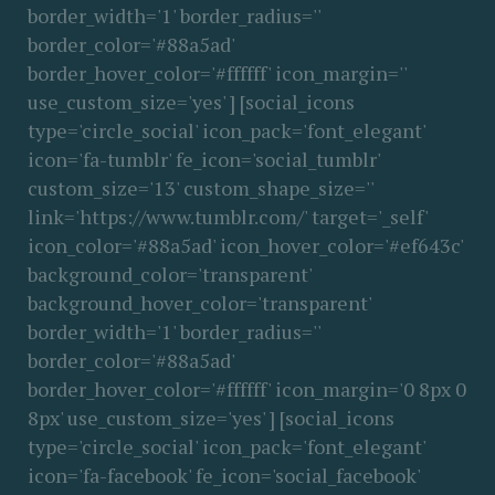
border_width='1' border_radius=''
border_color='#88a5ad'
border_hover_color='#ffffff' icon_margin=''
use_custom_size='yes' ] [social_icons
type='circle_social' icon_pack='font_elegant'
icon='fa-tumblr' fe_icon='social_tumblr'
custom_size='13' custom_shape_size=''
link='https://www.tumblr.com/' target='_self'
icon_color='#88a5ad' icon_hover_color='#ef643c'
background_color='transparent'
background_hover_color='transparent'
border_width='1' border_radius=''
border_color='#88a5ad'
border_hover_color='#ffffff' icon_margin='0 8px 0
8px' use_custom_size='yes' ] [social_icons
type='circle_social' icon_pack='font_elegant'
icon='fa-facebook' fe_icon='social_facebook'